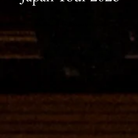
-Music as Peace -
Yokohama・Tokyo・Nagasaki・Hiroshima