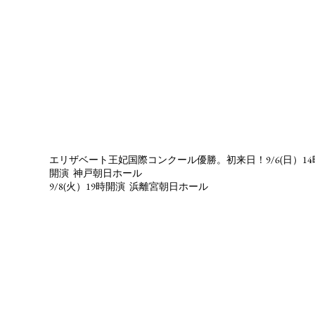
エットーレ・パガーノ チェロ・リサイタル
​エリザベート王妃国際コンクール優勝。初来日！9/6(日）14
開演 神戸朝日ホール
9/8(火）19時開演 浜離宮朝日ホール