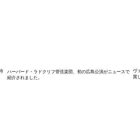
​
​広島で奏でた平和への祈り
​
時
ハーバード・ラドクリフ管弦楽団、初の広島公演がニュースで
賞
紹介されました。