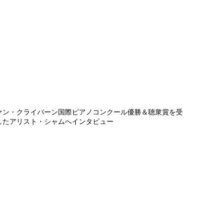
アリスト・シャム インタビュー
ヴァン・クライバーン国際ピアノコンクール優勝＆聴衆賞を受
したアリスト・シャムへインタビュー