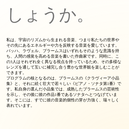
しょうか。
私は、宇宙のリズムから生まれる音楽、つまり私たちの世界や
その先にあるエネルギーや力を反映する音楽を愛しています。
バッハ、ラヴェル、ブラームスはいずれもそのような意識を持
ち、人間の感覚を高める音楽を書いた作曲家です。同時に、こ
の3人はそれぞれ全く異なる視点を持っているため、その多様な
レンズを通して互いに補完し合う豊かな世界観を楽しむことが
できます。
プログラムの核となるのは、ブラームスの《クラヴィーア小品
集》と、それに続く壮大で若々しい《ピアノ・ソナタ第1番》で
す。私自身の選んだ小品集では、成熟したブラームスの芸術性
を示し、その後に彼の作品1番であるソナタへとつなげていま
す。そこには、すでに彼の音楽的個性の芽が力強く、瑞々しく
表れています。