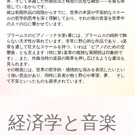
界、そして卓越した作曲技法と構造の完璧な融合――を最も体
現しているからです。
彼は初期作品の段階からすでに、世界の本質や宇宙的なスケー
ルの哲学的思考を深く理解しており、それが彼の音楽を世界中
の人々の心に響かせています。
ブラームスのピアノ・ソナタ第1番には、ブラームスの純粋で飾
らない天才性が表れています。非常に野心的な作品であり、4楽
章を通して壮大なスケールを持つ、いわば「ピアノのための交
響曲」とも言えます（特に第1楽章の複雑な展開部は印象的で
す）。また、作曲当時の楽器の限界を押し広げるような書法も
見られます。
その根底には、世界の哲学的・感情的な深みを表現したいとい
う強い意志があり、同時に若者が抱く野心や希望、夢、 そし
て不安といったものも探求されています。
​経済学と音楽